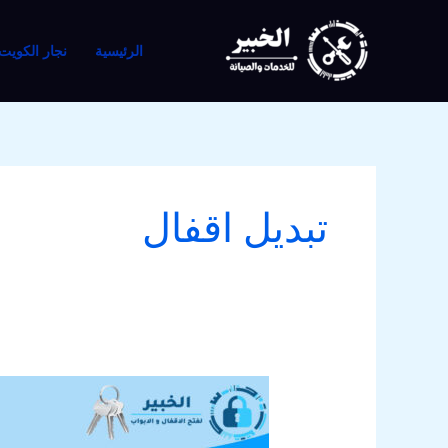
خطي
لى
الرئيسية
نجار الكويت
لمحتوى
تبديل اقفال
فتح
ابواب
أبو