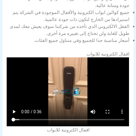
جودة ومتانة عالية.
جميع كوالين ابواب الكترونية والأقفال الموجودة في الشركة يتم
استيرادها من الخارج لتكون ذات جودة عالمية.
القفل الالكتروني الذي تأخذه من شركتنا سوف يعيش معك لمدى
طويل للغاية ولن تحتاج إلى تغييره مرة أخرى.
أسعار مناسبة جدا للجميع وفي متناول جميع الفئات.
اقفال الكترونية للابواب
اقفال الكترونية للابواب