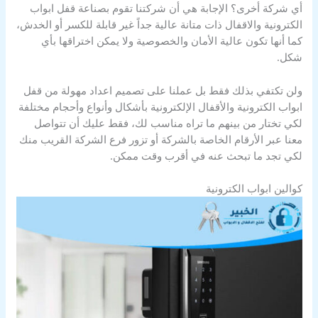
أي شركة أخرى؟ الإجابة هي أن شركتنا تقوم بصناعة قفل ابواب
الكترونية والاقفال ذات متانة عالية جداً غير قابلة للكسر أو الخدش،
كما أنها تكون عالية الأمان والخصوصية ولا يمكن اختراقها بأي
شكل.
ولن تكتفي بذلك فقط بل عملنا على تصميم اعداد مهولة من قفل
ابواب الكترونية والأقفال الإلكترونية بأشكال وأنواع وأحجام مختلفة
لكي تختار من بينهم ما تراه مناسب لك، فقط عليك أن تتواصل
معنا عبر الأرقام الخاصة بالشركة أو تزور فرع الشركة القريب منك
لكي تجد ما تبحث عنه في أقرب وقت ممكن.
كوالين ابواب الكترونية