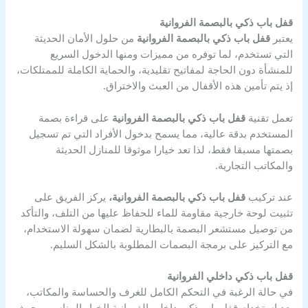
قفل باب ذكي بالبصمة الفروانية
يعتبر
قفل باب ذكي بالبصمة الفروانية
من حلول الأمان الحديثة
التي تستخدم، لما توفره من مميزات ومنها الدخول السريع
للمنشأة دون الحاجة لمفاتيح تقليدية، والحماية الكاملة للممتلكات،
إذ يتم تأمين هذه الأقفال من العبث والاختراق.
تعمل تقنية
قفل باب ذكي بالبصمة الفروانية
على قراءة بصمة
المستخدم بدقة عالية، مما يسمح بدخول الأفراد التي تم تسجيل
بصمتها مسبقا فقط، لذا تعد خيارا موثوقا للمنازل الحديثة
والمكاتب التجارية.
عند تركيب
قفل باب ذكي بالبصمة الفروانية،
يركز الفريق على
تثبيت لوحة خارجية مقاومة للماء للحفاظ عليها من التلف، والتأكد
من توصيل مستشعر البصمة بالبطارية لضمان سهولة الاستخدام،
مع التركيز على برمجة البصمات المطلوبة بالشكل السليم.
قفل باب ذكي داخلي الفروانية
في حالة الرغبة في التحكم الكامل للغرف والحساسة والمكاتب،
يعد استخدام قفل باب ذكي داخلي الفروانية الخيار المناسب، حيث