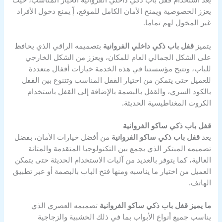
يعزز الخصوصية ويمنح الأمان الكامل للموقع، إّ يمنع دخول الأفراد
غير المخول لهم تماما.
يتميز
قفل باب ذكي داخلي الفروانية
بتصميمه الراقي الذي يحافظ
على الشكل الجمالي العام للمكان، ويعزز من الشكل الخارجي
للباب، وتتيح مؤسستنا في هذه الخدمة خيارات أقفال متعددة
للعميل حتى يتمكن من اختيار القفل المناسب وتتنوع بين القفل
بالكود السري، والقفل بالبصمة بالإضافة إلى القفل باستخدام
الكروت المغناطيسية الحديثة.
قفل باب ذكي ساكو الفروانية
يعد
قفل باب ذكي ساكو الفروانية
من أفضل خيارات الأمان، بفضل
تصميمه المبتكر الذي يجمع بين التكنولوجيا المتقدمة والمتانة
العالية، كما يتوفر بالعديد من آليات الاستخدام الحديثة حتى يتمكن
العميل من اختيار ما يناسبه ومنها فتح الباب بالبصمة أو عبر تطبيق
الهاتف.
ما يميز قفل باب ذكي ساكو الفروانية
تصميمه العصري الذي
يناسب جميع أنواع الأبواب بما في ذلك الخشبية والزجاجية