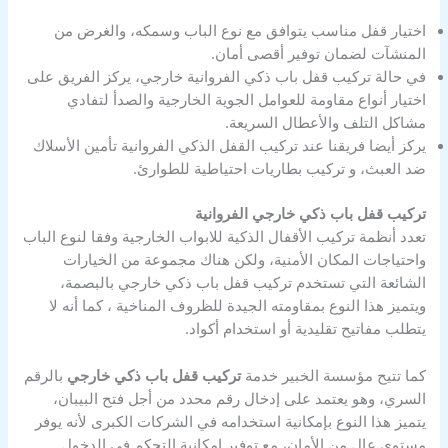
اختيار قفل مناسب يتوافق مع نوع الباب وسمكه، والغرض من
المنشآت لضمان توفير أقصى أمان.
في حالة تركيب قفل باب ذكي الفروانية خارجي، يركز الفريق على
اختيار أنواع مقاومة للعوامل الجوية الخارجية والصدأ لتفادي
مشاكل التلف والأعطال السريعة.
يركز أيضا فريقنا عند تركيب القفل الذكي الفروانية تأمين الأسلاك
ضد العبث، و تركيب بطاريات احتياطية للطوارئ.
تركيب قفل باب ذكي خارجي الفروانية
تعدد أنظمة تركيب الأقفال الذكية للابواب الخارجية وفقا لنوع الباب
واحتياجات المكان الأمنية، ولكن هناك مجموعة من الخيارات
الشائعة التي تستخدم تركيب قفل باب ذكي خارجي بالبصمة،
ويتميز هذا النوع بمقاومته الجيدة للظروف المناخية ، كما أنه لا
يتطلب مفاتيح تقليدية أو استخدام أكواد.
كما تتيح مؤسسة الخبير خدمة
تركيب قفل باب ذكي خارجي
بالرقم
السري، وهو يعتمد على إدخال رقم محدد من أجل فتح البيبان،
يتميز هذا النوع بإمكانية استخدامه في الشركات الكبرى لأنه يوفر
مستوى عال من الأمان، مع توفير إمكانية التحكم في الدخول