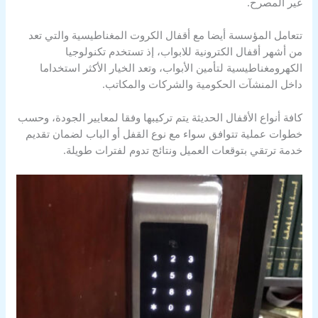
غير المصرح.
تتعامل المؤسسة أيضا مع أقفال الكروت المغناطيسية والتي تعد
من أشهر أقفال الكترونية للابواب، إذ تستخدم تكنولوجيا
الكهرومغناطيسية لتأمين الأبواب، وتعد الخيار الأكثر استخداما
داخل المنشآت الحكومية والشركات والمكاتب.
كافة أنواع الأقفال الحديثة يتم تركيبها وفقا لمعايير الجودة، وحسب
خطوات عملية تتوافق سواء مع نوع القفل أو الباب لضمان تقديم
خدمة ترتقي بتوقعات العميل ونتائج تدوم لفترات طويلة.