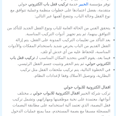
توفر مؤسسة
الخبير
خدمة
تركيب قفل باب الكتروني
حولي
متقدمة، بفضل اعتمادها على خطوات منظمة وعملية تتوافق مع
نوع القفل وحالة الباب، وتتضح أهمها عبر التالي:
يتحقق الفني من الحالة العامة للباب ونوع القفل الجديد للتأكد من
التوافق بينهما، ثم يتم تجهيز أدوات التركيب المناسبة.
بعد التأكد من تعليمات التركيب المدونة على القفل، يتم إزالة
القفل القديم من الباب بحرص شديد باستخدام المفكات والأدوات
المناسبة، للحفاظ عليه من أي خدش أو تلف.
فيما بعد، يقوم الفني بتحديد المكان المناسب لـ
تركيب قفل باب
الكتروني حولي،
ثم يتم الحفر وتثبيت جسم القفل الرئيسي.
في الخطوة التالية، يتم تركيب ملحقات القفل مثل تركيب
البطارية، وتوصيل الأسلاك وفقا لإعدادات النظام.
اقفال الكترونية للابواب حولي
تركب شركة الخبير
اقفال الكترونية للابواب حولي
بـ مختلف
أنواعها، معتمدة على نخبة موظفينها ومهاراتهم، وتشمل تركيب
قفل البصمة، الذي تعتمد آلية استخدامه على مطابقة البصمات
المسجلة مسبقا مع بصمة المستخدم، مما يمنع عمليات الدخول