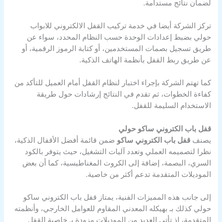
لضمان نتائج مستدامة.
تركز الشركة أيضا في خدمة تركيب القفل الالكتروني للابواب
حولي بضبط إعدادات الوحدة حسب النظام المحدد، سواء عن
طريق تسجيل بصمات المستخدمين، أو كتابة الرموز الرقمية، أو
عن طريق ربط القفل بأنظمة الهاتف الذكية.
كما تهتم الشركة بإجراء اختبار لنظام القفل أمام العميل للتأكد من
كفاءة الخطوات، ثم تقدم في النتائج إرشادات حول طريقة
الاستخدام السليمة للقفل.
قفل باب الكتروني ساكو حولي
يصنف
قفل باب الكتروني ساكو
ضمن قائمة أفضل الأقفال الذكية،
نظرا لتصميمه العملي وتعدد آليات التشغيل، حيث يتوفر بالكود
السري، البصمة، إضافة إلى الكروت المغناطيسية، كما أن بعض
الموديلات المتقدمة تدعم أكثر من خاصية.
إلى جانب هذه المميزات الفنية، يمتاز قفل باب الكتروني ساكو
حولي كذلك بـ بهيكله المعدني المقاوم للعوامل الخارجي، وأنظمته
المتقدمة، إذ تأتي العديد من الموديلات مزودة بـ خاصية القفل