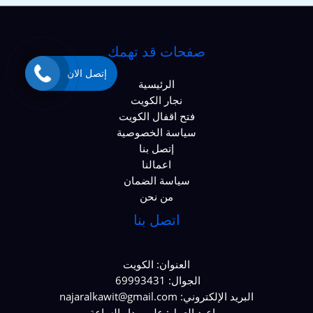
صفحات قد تهمك
إتصل الان
الرئيسية
نجار الكويت
فتح اقفال الكويت
سياسة الخصوصية
إتصل بنا
اعمالنا
سياسة الضمان
من نحن
اتصل بنا
العنوان: الكويت
الجوال: 69993431
البريد الإلكتروني: najaralkawit@gmail.com
مواعيد العمل: علي مدار الساعة.