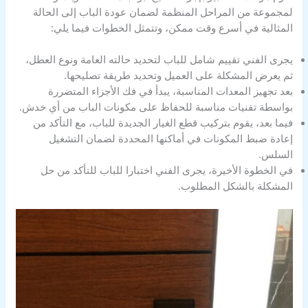
لمجموعة من المراحل المنظمة لضمان عودة الباب إلى الحالة
المثالية في أسرع وقت ممكن، وتتمثل الخطوات فيما يلي:
يجرى الفني تقييم شامل للباب لتحديد حالته العامة ونوع العطل،
ثم يعرض المشكلة على العميل وتحديد طريقة تصليحها.
بعد تجهيز المعدات المناسبة، يبدأ في فك الأجزاء المتضررة
بواسطة تقنيات مناسبة للحفاظ على مكونات الباب من أي خدش.
فيما بعد، يقوم بتركيب قطع الغيار الجديدة للباب، مع التأكد من
إعادة ضبط المكونات في أماكنها المحددة لضمان التشغيل
السلس.
في الخطوة الأخيرة، يجرى الفني اختبارا للباب للتأكد من حل
المشكلة بالشكل المطلوب.