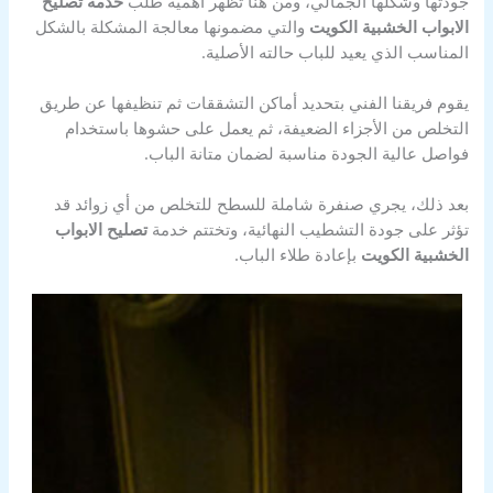
جودتها وشكلها الجمالي، ومن هنا تظهر أهمية طلب
خدمة تصليح
الابواب الخشبية الكويت
والتي مضمونها معالجة المشكلة بالشكل
المناسب الذي يعيد للباب حالته الأصلية.
يقوم فريقنا الفني بتحديد أماكن التشققات ثم تنظيفها عن طريق
التخلص من الأجزاء الضعيفة، ثم يعمل على حشوها باستخدام
فواصل عالية الجودة مناسبة لضمان متانة الباب.
بعد ذلك، يجري صنفرة شاملة للسطح للتخلص من أي زوائد قد
تؤثر على جودة التشطيب النهائية، وتختتم خدمة
تصليح الابواب
الخشبية الكويت
بإعادة طلاء الباب.