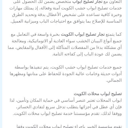
التعاون مع
نجار تصليح ابواب
متخصص يضمن لك الحصول على
خدمات تصليح ابواب خشب الكويت آمنة وفعالة، إذ يمتلك مهارات
وخبرة كافية تساعده على تشخيص الأعطال بدقة وتحديد الطرق
المناسبة للإصلاح بما يتوافق مع احتياجات الباب وميزانية العميل.
كما يتمتع
نجار تصليح ابواب الكويت
بخبرة واسعة في التعامل مع
جميع أنواع البيبان الخشب سواء العادية أو الاتوماتيكية، ومعالجة
أي مشكلة بدءا من المفصلات المتآكلة إلى الأقفال والمقابض، مما
يضمن لك عودة الباب إلى كفاءته التامة.
جميع خدمات تصليح ابواب خشب الكويت، يتم تنفيذها بواسطة
أدوات حديثة وخامات عالية الجودة للحفاظ على متانتها ومظهرها
الجمالي.
تصليح ابواب محلات الكويت
ابواب المحلات تعتبر عنصر أساسي في حماية المكان وتأمين، لذا
فإن أي عطل في أجزائها يتطلب تدخل سريع لتفادي الخسائر،
ووفقا لذلك، تقدم مؤسستنا خدمة تصليح ابواب محلات الكويت.
تقوم مؤسسة الخبير بإجراء تصليح ابواب محلات الكويت وفقا