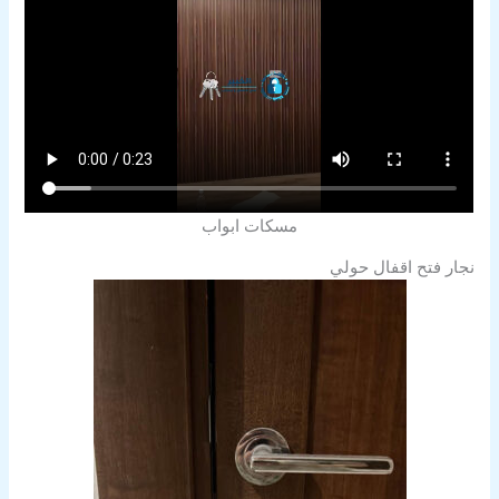
مسكات ابواب
نجار فتح اقفال حولي