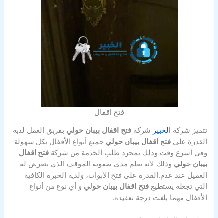
فتح اقفال
تتميز شركة
الخبير
شركة
فتح اقفال بيبان حولي
بفريق العمل لديه
القدرة على
فتح اقفال بيبان حولي
جميع أنواع الأقفال بكل سهولة
وفي أسرع وقت وذلك بمجرد طلب الخدمة من شركة
فتح اقفال
بيبان حولي
وذلك لأنه يعلم مدى صعوبة الموقف الذي يتعرض له
العميل عند عدم.القدرة على فتح الأبواب، ولديه الخبرة الكافية
التي تجعله يستطيع
فتح اقفال بيبان حولي
و أي نوع من أنواع
الأقفال مهما بلغت درجة تعقيده.