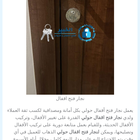
نجار فتح اقفال
يعمل نجار فتح أقفال حولي بكل أمانة ومصداقية لكسب ثقة العملاء
ولدي
نجار فتح اقفال حولي
القدرة على تغيير الأقفال، وتركيب
الأقفال الحديثة، وللقيام بعمل متابعة دورية على تركيب الأقفال
وتصليحها، ويمكن
لنجار فتح اقفال حولي
الذهاب للعميل في أي
وقت يتم الاحتياج إليه على مدار اليوم كامل، وخلال أيام الأسبوع