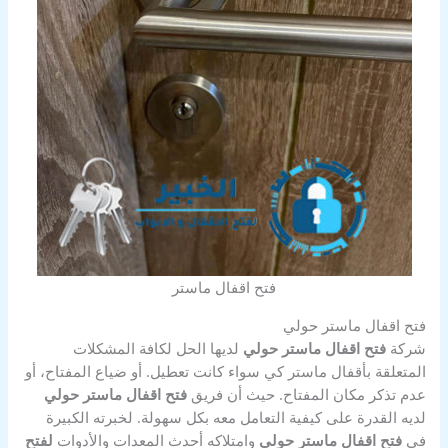
فتح اقفال ماستر
فتح اقفال ماستر حولي
شركة
فتح اقفال ماستر حولي
لديها الحل لكافة المشكلات
المتعلقة بأقفال ماستر كي سواء كانت تعطيل. أو ضياع المفتاح، أو
عدم تذكر مكان المفتاح. حيث أن فريق
فتح اقفال ماستر حولي
لديه القدرة على كيفية التعامل معه بكل سهولة. لخبرته الكبيرة
في
فتح اقفال ماستر حولي
وامتلاكه أحدث المعدات والأدوات
لفتح