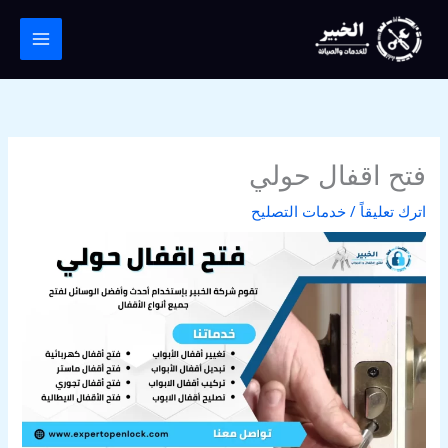
خطي
لى
لمحتوى
فتح اقفال حولي
اترك تعليقاً
/
خدمات التصليح