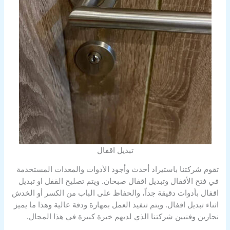
تبديل اقفال
تقوم شركتنا باستيراد أحدث وأجود الأدوات والمعدات المستخدمة
في فتح الأقفال وتبديل اقفال صبحان. ويتم تصليح القفل او تبديل
اقفال بأدوات دقيقة جداً، والحفاظ على الباب من الكسر أو الخدش
اثناء تبديل اقفال. ويتم تنفيذ العمل بمهارة ودقة عالية وهذا ما يميز
نجارين وفنيين شركتنا الذي لديهم خبرة كبيرة في هذا المجال.