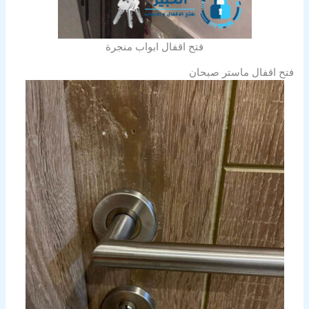
فتح اقفال ابواب منجرة
فتح اقفال ماستر صبحان