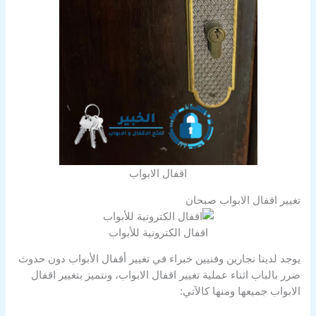
اقفال الابواب
تغيير اقفال الابواب صبحان
اقفال الكترونية للأبواب
يوجد لدينا نجارين وفنيين خبراء في تغيير أقفال الأبواب دون حدوث
ضرر بالباب اثناء عملية تغيير اقفال الابواب، ونتميز بتغيير اقفال
الابواب جميعها ومنها كالآتي: