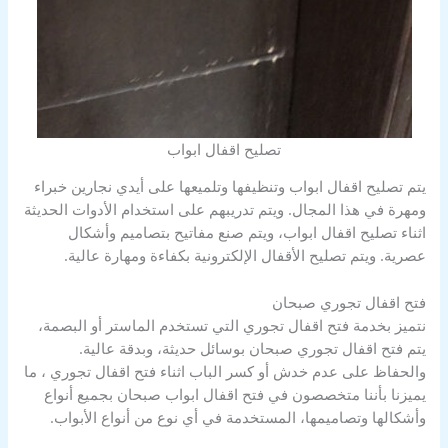
تصليح اقفال ابواب
يتم تصليح اقفال ابواب وتنظيفها وتلميعها على أيدي نجارين خبراء
ومهرة في هذا المجال. ويتم تدريبهم على استخدام الأدوات الحديثة
اثناء تصليح اقفال ابواب، ويتم صنع مفاتيح بتصاميم وأشكال
عصرية. ويتم تصليح الأقفال الإلكترونية بكفاءة ومهارة عالية.
فتح اقفال تجوري صبحان
نتميز بخدمة فتح اقفال تجوري التي تستخدم الماستر أو البصمة،
يتم فتح اقفال تجوري صبحان بوسائل حديثة، وبدقة عالية.
والحفاظ على عدم خدش أو كسر الباب اثناء فتح اقفال تجوري ، ما
يميزنا بأننا متخصصون في فتح اقفال ابواب صبحان بجميع أنواع
وأشكالها وتصاميمها، المستخدمة في أي نوع من أنواع الأبواب.