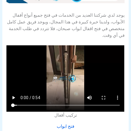
يوجد لدي شركتنا العديد من الخدمات في فتح جميع أنواع أقفال
الأبواب، ولدينا خبرة كبيرة في هذا المجال، ويوجد فريق عمل كامل
متخصص في فتح اقفال ابواب صبحان، فلا تتردد في طلب الخدمة
في أي وقت.
تركيب أقغال
فتح ابواب