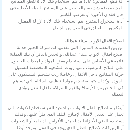
آلة قطع المفاتيح: عادةً ما يتم استخدام تلك الأداة لقطع المفاتيح
الجديدة بدقة شديدة، والحصول على المفاتيح البديلة للأصلية في
حال فقدان الأخيرة أو تعرضها للكسر.
أداة استخراج المفتاح: يتم استخدام تلك الأداة لإزالة المفتاح
المكسور أو العالق في القفل من الداخل.
اصلاح اقفال الابواب ميناء عبدالله
من بين الخدمات المميزة التي تقدمها لك شركة الخبير خدمة
اصلاح اقفال الابواب ميناء عبدالله، والجدير بالذكر أن تلك العملية
قائمة في الأساس على استخدام بعض المواد والمعدات للحصول
على النتائج المرضية، ومنها زيوت التشحيم المخصصة لتسهيل
حركة المفاتيح داخل الأقفال، وخاصةً زيت تشحيم السيليكون عالي
الجودة، وكذلك يتم استخدام مواد التنظيف السائلة التي تساهم
في التخلص من الأوساخ والغبار المتراكم داخل القفل وتؤدي
لتعطله.
أيضًا يتم اصلاح اقفال الابواب ميناء عبدالله باستخدام الأدوات التي
تعمل على تعديل الأقفال لإصلاح التلف الذي طرأ عليها، وكذلك
يستخدم الفني الأجزاء البديلة مثل الأقراص الداخلية أو الشعيرات
أو الزنبركات لإصلاح العطل الذي يوجد في القفل، وتوجد أيضًا