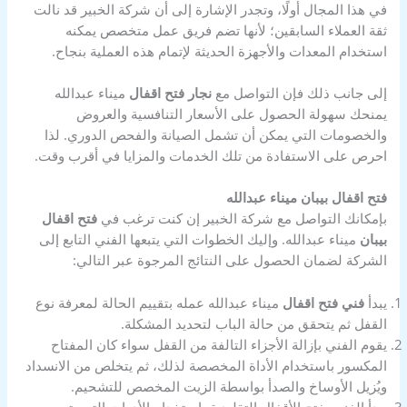
في هذا المجال أولًا، وتجدر الإشارة إلى أن شركة الخبير قد نالت
ثقة العملاء السابقين؛ لأنها تضم فريق عمل متخصص يمكنه
استخدام المعدات والأجهزة الحديثة لإتمام هذه العملية بنجاح.
إلى جانب ذلك فإن التواصل مع
نجار فتح اقفال
ميناء عبدالله
يمنحك سهولة الحصول على الأسعار التنافسية والعروض
والخصومات التي يمكن أن تشمل الصيانة والفحص الدوري. لذا
احرص على الاستفادة من تلك الخدمات والمزايا في أقرب وقت.
فتح اقفال بيبان ميناء عبدالله
بإمكانك التواصل مع شركة الخبير إن كنت ترغب في
فتح اقفال
بيبان
ميناء عبدالله. وإليك الخطوات التي يتبعها الفني التابع إلى
الشركة لضمان الحصول على النتائج المرجوة عبر التالي:
يبدأ
فني فتح اقفال
ميناء عبدالله عمله بتقييم الحالة لمعرفة نوع
القفل ثم يتحقق من حالة الباب لتحديد المشكلة.
يقوم الفني بإزالة الأجزاء التالفة من القفل سواء كان المفتاح
المكسور باستخدام الأداة المخصصة لذلك، ثم يتخلص من الانسداد
ويُزيل الأوساخ والصدأ بواسطة الزيت المخصص للتشحيم.
يبدأ الفني بفتح الأقفال التقليدية باستخدام الأدوات التي يتم