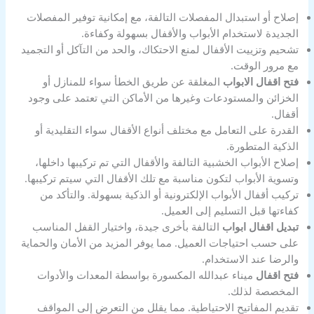
إصلاح أو استبدال المفصلات التالفة، مع إمكانية توفير المفصلات
الجديدة لاستخدام الأبواب والأقفال بسهولة وكفاءة.
تشحيم وتزييت الأقفال لمنع الاحتكاك، والحد من التآكل أو التجميد
مع مرور الوقت.
فتح اقفال الابواب
المغلقة عن طريق الخطأ سواء للمنازل أو
الخزائن والمستودعات وغيرها من الأماكن التي تعتمد على وجود
أقفال.
القدرة على التعامل مع مختلف أنواع الأقفال سواء التقليدية أو
الذكية المتطورة.
إصلاح الأبواب الخشبية التالفة والأقفال التي تم تركيبها داخلها،
وتسوية الأبواب لتكون مناسبة مع تلك الأقفال التي سيتم تركيبها.
تركيب أقفال الأبواب الإلكترونية أو الذكية بسهولة. والتأكد من
كفاءتها قبل التسليم إلى العميل.
تبديل اقفال ابواب
التالفة بأخرى جيدة، واختيار القفل المناسب
على حسب احتياجات العميل. مما يوفر المزيد من الأمان والحماية
والرضا عند الاستخدام.
فتح اقفال
ميناء عبدالله المكسورة بواسطة المعدات والأدوات
المخصصة لذلك.
تقديم المفاتيح الاحتياطية. مما يقلل من التعرض إلى المواقف