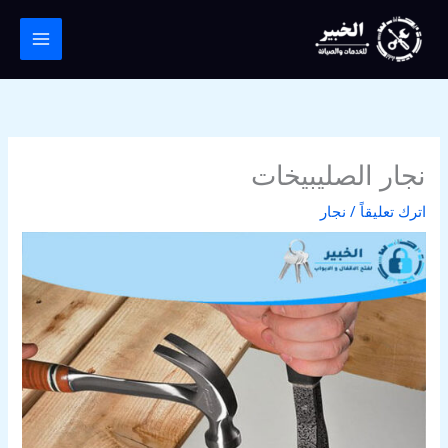
خطي
لى
لمحتوى
نجار الصليبيخات
اترك تعليقاً
/
نجار