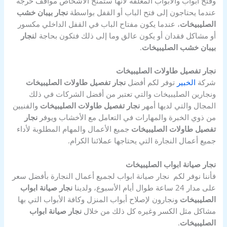
وفتح أبواب والأبواب المغلقة لأنها ستمنح الأشخاص مواقف حرجة
عندما يحتاجون إلى فتح الباب أو القفل بواسطة
نجار بيبان خشب
الصليبيخات
، عندما يكون مفتاح الباب في القفل الداخلي مكسور
أو مشاكل فقدان أو يكون عالق وما إلى ذلك فتكون بحاجة ل
نجار
بيبان خشب الصليبيخات
.
نجار تفصيل طاولات الصليبيخات
شركة
الخبير
توفر لكم أفضل
نجار تفصيل طاولات الصليبيخات
ونجارين الصليبيخات والتي تعتبر من أفضل الشركات في ذلك
المجال والتي لديها أمهر
نجار تفصيل طاولات الصليبيخات
والفنيين
من ذوي الخبرة والمهارات في التعامل مع الأخشاب ويوفر
نجار
تفصيل طاولات الصليبيخات
جميع الأعمال والمهام المطلوبة لأداء
جميع أعمال النجارة التي يحتاجها عملائنا الكرام.
نجار صيانة ابواب الصليبيخات
فأننا نوفر لكم نجار صيانة ابواب لجميع أعمال النجارة بأفضل سعر
على مدار 24 ساعة طوال أيام الأسبوع، ولدينا
نجار صيانة ابواب
الصليبيخات
ونجارون لإصلاح أبواب المنزل وكافة الأبواب التي بها
مشاكل مثل الكسر وغيره كل ذلك من خلال
نجار صيانة ابواب
الصليبيخات
.