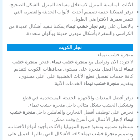
الأثاث المناسبة للمنزل لاستغلال مساحة المنزل بالشكل الصحيح.
نوفر لعملائنا خدمة تصميم أحدث الأبواب الحديثة والعصرية التي
تتميز بعمرها الافتراضي الطويل.
بالاتصال على
رقم نجار خشب تيماء
يمكننا تنفيذ أشكال عديدة من
الكراسي والسفرة بأشكال مودرن حديثة وبألوان متعددة.
نجار الكويت
منجرة خشب تيماء
لا تتردد الآن وتواصل مع
منجرة خشب تيماء
، فنحن
منجرة خشب
تيماء
لدينا أفضل منجرة على مستوى محافظات الكويت لتقديم
كافة خدمات تفصيل قطع الأثاث الخشبية على أعلى مستوى،
وتقديم
منجرة خشب تيماء
الخدمات الآتية:
نوفر أفضل المعدات والأجهزة الحديثة المستخدمة في قطع
وتشكيل الخشب بشكل مثالي داخل منجرة خشب تيماء.
نحرص على توظيف أفضل النجارين والعاملين داخل
منجرة خشب
تيماء
لإنجاز الأعمال في أسرع وقت ممكن.
نستطيع تصميم وتنفيذ جميع الموبيليا والأثاث بأجود أنواع الأخشاب،
وتصميم
منجرة خشب تيماء
كافة الأشكال التي يطلبها العميل على