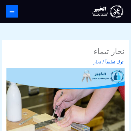
خطي
لى
لمحتوى
نجار تيماء
اترك تعليقاً
/
نجار