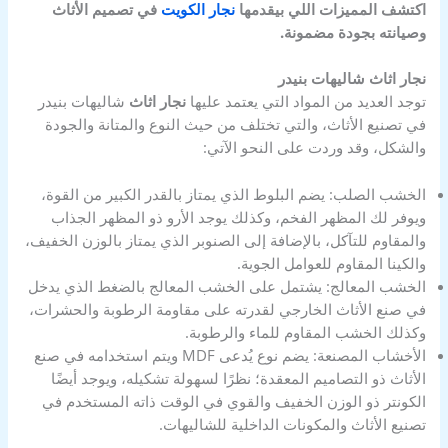
اكتشف المميزات اللي بيقدمها
نجار الكويت
في تصميم الأثاث
وصيانته بجودة مضمونة.
نجار اثاث شاليهات بنيدر
توجد العديد من المواد التي يعتمد عليها
نجار اثاث
شاليهات بنيدر
في تصنيع الأثاث، والتي تختلف من حيث النوع والمتانة والجودة
والشكل، وقد وردت على النحو الآتي:
الخشب الصلب: يضم البلوط الذي يمتاز بالقدر الكبير من القوة،
ويوفر لك المظهر الفخم، وكذلك يوجد الأرو ذو المظهر الجذاب
والمقاوم للتآكل، بالإضافة إلى الصنوبر الذي يمتاز بالوزن الخفيف،
والكينا المقاوم للعوامل الجوية.
الخشب المعالج: يشتمل على الخشب المعالج بالضغط الذي يدخل
في صنع الأثاث الخارجي لقدرته على مقاومة الرطوبة والحشرات،
وكذلك الخشب المقاوم للماء والرطوبة.
الأخشاب المصنعة: يضم نوع يُدعى MDF ويتم استخدامه في صنع
الأثاث ذو التصاميم المعقدة؛ نظرًا لسهولة تشكيله، ويوجد أيضًا
الكونتر ذو الوزن الخفيف والقوي في الوقت ذاته المستخدم في
تصنيع الأثاث والمكونات الداخلية للشاليهات.