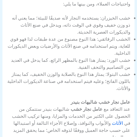
واحتياجات العملاء، ومن بينها ما يلي:
خشب الخيزران: يستخدمه النجار لأنه صديقًا للبيئة؛ مما يعني أنه
ذو وزن خفيف وقوي في الوقت ذاته، ويدخل في صنع الأثاث
والديكورات العصرية الحديثة.
الخشب الرقائقي: هذا النوع مصنوع من عدة طبقات لذا فهو قوي
للغاية، ويتم استخدامه في صنع الأثاث والأرضيات وبعض الديكورات
الداخلية.
خشب الورد: يمتاز هذا النوع بالمظهر الرائع، كما يدخل في العديد
من التصاميم والتحف الفنية.
خشب البتولا: يمتاز هذا النوع بالصلابة والوزن الخفيف، كما يمتاز
باللون الفاتح؛ وعليه فيتم استخدامه في صناعة الديكورات الداخلية
والأثاث.
عامل نجار خشب شاليهات بنيدر
عند التعاقد مع
عامل نجار خشب
شاليهات بنيدر ستتمكن من
الحصول على الكثير من الخدمات والمزايا، ومنها تركيب الخشب
في
الأثاث
والأبواب والنوافذ، وإصلاح الأجزاء التالفة أو استبدالها
على حسب حاجة العميل ووفقًا لذوقه الخاص؛ مما يحقق المزيد