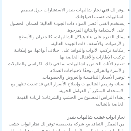
يوفر لك
فني نجار
شاليهات بنيدر الاستشارات حول تصميم
الشاليهات حسب احتياجاتك.
يستخدم الفني أفضل المواد ذات الجودة العالية؛ لضمان الحصول
على الاستدامة والنتائج المرجوة.
يملك القدرة على بناء هياكل الشاليهات، كالجدران والأسطح
والأرضيات، والأسقف ذات الجودة العالية.
إمكانية تركيب الأبواب والنوافذ على اختلاف أنواعها، مع إمكانية
تركيب الإطارات والأقفال الخاصة بها.
تصنيع الأثاث الخاص بالشاليهات، بما في ذلك الكراسي والطاولات
والأسرة والخزائن، وفقًا لاحتياجات العملاء.
توفير الأسعار التنافسية والعروض والخصومات.
صيانة وترميم الشاليهات وإصلاح الأضرار التي قد تحدث تظهر مع
الاستخدام المتكرر أو العوامل الجوية.
إنشاء التراس المصنوع من الخشب والشرفات؛ لزيادة القيمة
الخاصة بالشاليه.
نجار ابواب خشب شاليهات بنيدر
من الممكن التعاقد مع شركة متخصصة توفر لك
نجار ابواب خشب
شاليهات بنيدر لتركيب الأبواب أو صيانتها بنجاح، ومن هنا نشير إلى