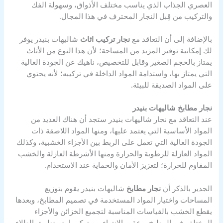
العصري الجذاب الذي يناسب مختلف الأذواق، وسهولة الفك
والتركيب من قِبل النجار المحترف في هذا المجال.
بالإضافة إلى أن التعاقد مع
نجار تركيب اثاث
شاليهات بنيدر يوفر
لك إمكانية توفير المزيد من المساحة؛ لأن هذا النوع من الأثاث
يمتاز بالحجم الصغير وقابل للتخصيص، ناهيك عن الجودة العالية
التي يمتاز بها، واستدامة المواد الداخلة في تركيبه؛ لأنه يحتوي
على المواد الصديقة للبيئة.
نجار مطابخ شاليهات بنيدر
عند التعاقد مع نجار شاليهات بنيدر ستجد أن هناك العديد من
المواد الأساسية التي يعتمد عليها، ومنها المواد اللاصقة ذات
الجودة العالية التي تعمل على الربط بين الأجزاء الخشبية، وكذلك
المواد العازلة للرطوبة والحرارة ومنها الأشرطة العازلة والخشب
المقاوم للحرارة؛ لتعزيز الأمان والحماية عند الاستخدام.
الجدير بالذكر أن
نجار مطابخ
شاليهات بنيدر يقوم بتوزيع
المساحات واختيار المواد المستخدمة في تصميم المطابخ، وبعدها
يقطع الخشب بالقياسات المناسبة لتجميع الخزائن والأجزاء
المختلف في المطبخ، وعقب الانتهاء من تركيبها يتم تطبيق الطلاء