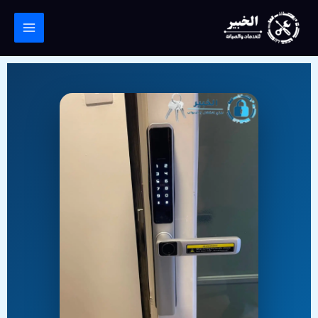
خطي
لى
لمحتوى